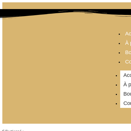
Ac
À 
Bo
Co
Acc
À 
Bo
Co