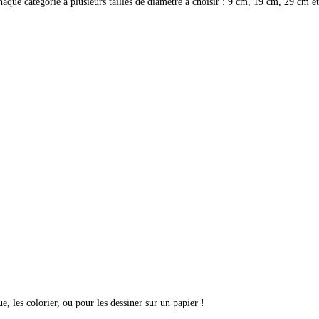
aque catégorie a plusieurs tailles de diamètre à choisir : 9 cm, 19 cm, 29 cm e
, les colorier, ou pour les dessiner sur un papier !