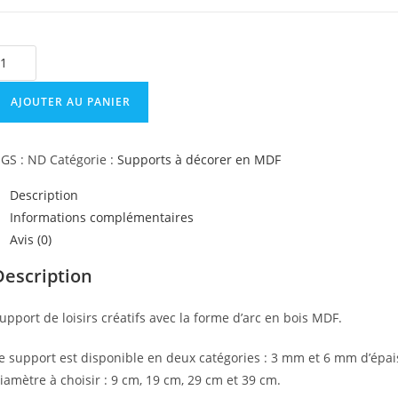
uantité
e
upport
AJOUTER AU PANIER
e
oisir
GS :
ND
Catégorie :
Supports à décorer en MDF
réatif
Description
orme
Informations complémentaires
rc
Avis (0)
n
Description
DF
upport de loisirs créatifs avec la forme d’arc en bois MDF.
e support est disponible en deux catégories : 3 mm et 6 mm d’épais
iamètre à choisir : 9 cm, 19 cm, 29 cm et 39 cm.