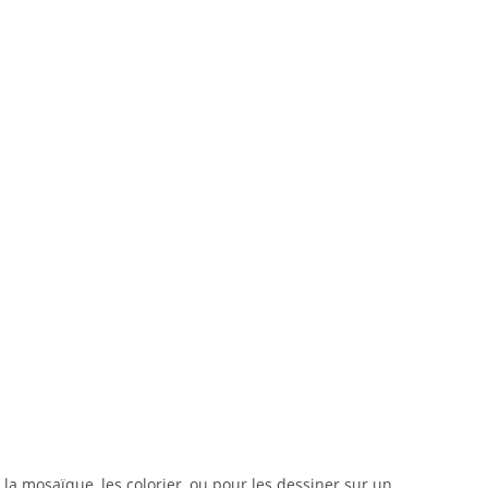
la mosaïque, les colorier, ou pour les dessiner sur un