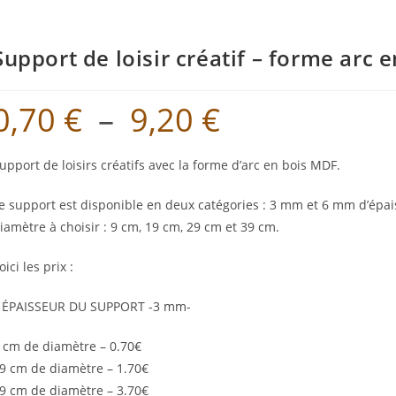
Support de loisir créatif – forme arc
0,70
€
–
9,20
€
Plage
de
prix :
0,70 €
à
upport de loisirs créatifs avec la forme d’arc en bois MDF.
9,20 €
e support est disponible en deux catégories : 3 mm et 6 mm d’épais
iamètre à choisir : 9 cm, 19 cm, 29 cm et 39 cm.
oici les prix :
 ÉPAISSEUR DU SUPPORT -3 mm-
 cm de diamètre – 0.70€
9 cm de diamètre – 1.70€
9 cm de diamètre – 3.70€