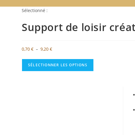
Sélectionné :
Support de loisir créa
Plage
0,70
€
–
9,20
€
de
prix :
SÉLECTIONNER LES OPTIONS
0,70 €
à
9,20 €