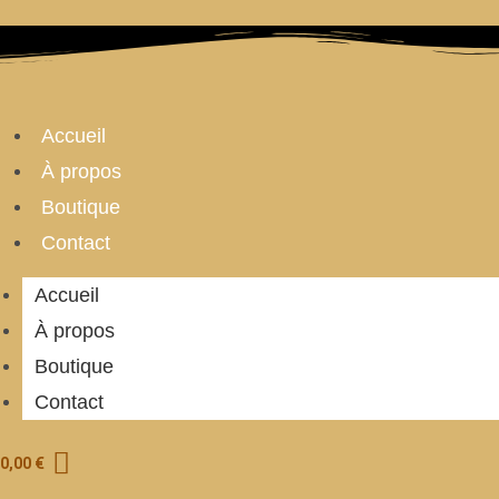
Skip
to
content
Accueil
À propos
Boutique
Contact
Accueil
À propos
Boutique
Contact
0,00
€