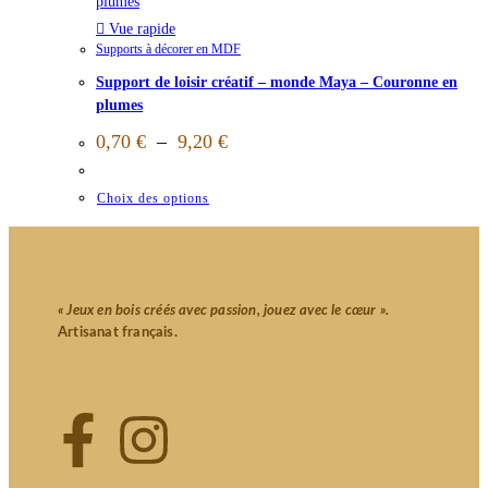
Vue rapide
Supports à décorer en MDF
Support de loisir créatif – monde Maya – Couronne en
plumes
0,70
€
–
9,20
€
Choix des options
« Jeux en bois créés avec passion, jouez avec le cœur ».
Artisanat français.