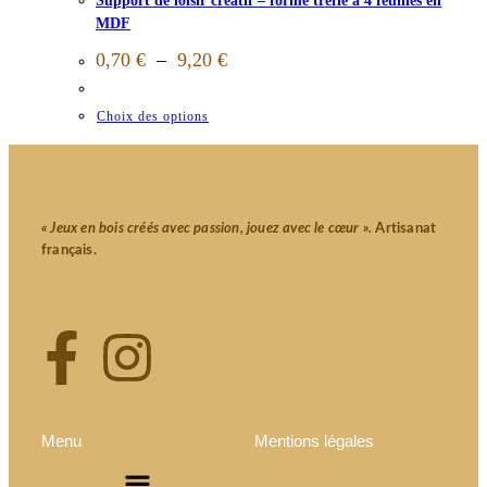
Support de loisir créatif – forme trèfle à 4 feuilles en
MDF
0,70
€
–
9,20
€
Choix des options
« Jeux en bois créés avec passion, jouez avec le cœur ».
Artisanat
français.
Menu
Mentions légales