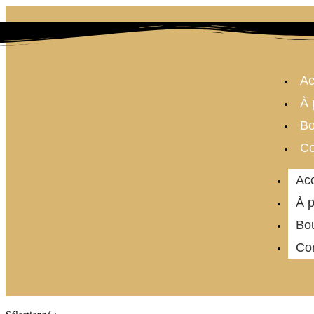
Ac
À 
Bo
Co
Acc
À 
Bo
Co