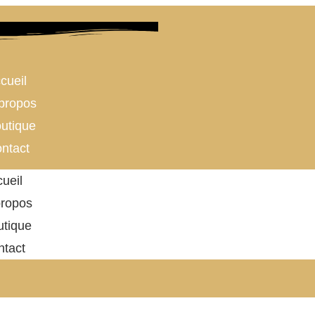
cueil
propos
utique
ntact
ueil
propos
utique
ntact