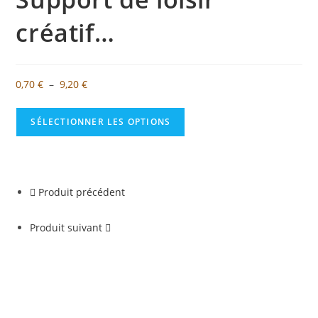
créatif…
Plage
0,70
€
–
9,20
€
de
prix :
SÉLECTIONNER LES OPTIONS
0,70 €
à
9,20 €
Produit précédent
Produit suivant