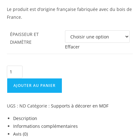
Le produit est d’origine française fabriquée avec du bois de
France.
ÉPAISSEUR ET
DIAMÈTRE
Effacer
quantité
de
Support
AJOUTER AU PANIER
de
loisir
UGS :
ND
Catégorie :
Supports à décorer en MDF
créatif
–
Description
monde
Informations complémentaires
Maya
Avis (0)
-