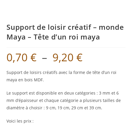
Support de loisir créatif – monde
Maya – Tête d’un roi maya
0,70
€
–
9,20
€
Plage
de
prix :
0,70 €
à
Support de loisirs créatifs avec la forme de tête d’un roi
9,20 €
maya en bois MDF.
Le support est disponible en deux catégories : 3 mm et 6
mm d’épaisseur et chaque catégorie a plusieurs tailles de
diamètre à choisir : 9 cm, 19 cm, 29 cm et 39 cm.
Voici les prix :