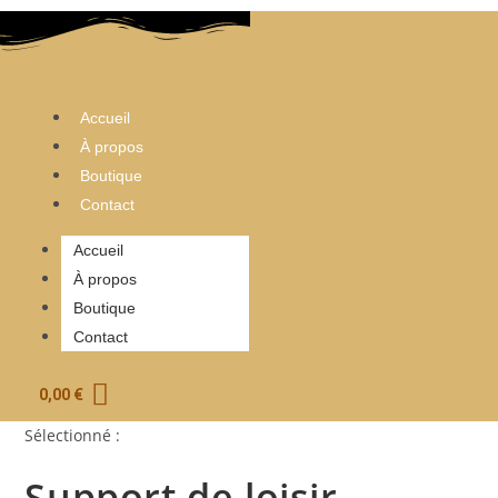
Skip
to
content
Accueil
À propos
Boutique
Contact
Accueil
À propos
Boutique
Contact
0,00
€
Sélectionné :
Support de loisir