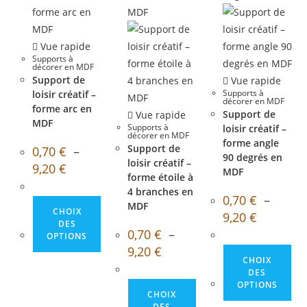
Vue rapide
Supports à
décorer en MDF
Support de
Vue rapide
Supports à
loisir créatif –
décorer en MDF
forme arc en
Support de
Vue rapide
MDF
Supports à
loisir créatif –
décorer en MDF
forme angle
Support de
0,70
€
–
90 degrés en
loisir créatif –
Plage
9,20
€
MDF
de
forme étoile à
prix :
4 branches en
0,70 €
0,70
€
–
à
Ce
MDF
CHOIX
9,20 €
Plage
9,20
€
produit
de
DES
0,70
€
–
prix :
OPTIONS
a
0,70 €
Plage
9,20
€
à
Ce
plusieurs
de
CHOIX
9,20 €
prix :
pro
variations.
DES
0,70 €
OPTIONS
à
Ce
a
Les
CHOIX
9,20 €
produit
plu
options
DES